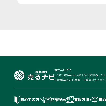
株式会社MTC
〒101-0044 東京都千代田区鍛冶町2
古物営業法許可番号 千葉県公安委員会 第
初めての方へ
店舗検索
買取方法
買