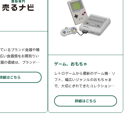
ているブランド食器や贈
広い食器類をお買取りい
食器の価値は、ブランド
ゲーム、おもちゃ
、製造された年代、希少
レトロゲームから最新のゲーム機・ソ
きく変動します。 お品物
詳細はこちら
フト、幅広いジャンルのおもちゃま
・市場的価値を適切に評
で、大切にされてきたコレクションを
。 ▼お買取り品目例 ・洋
幅広くお買取りいたします。 製造中止
wood (ウェッジウッド)、
となった廃盤品や限定生産品、市場に
マイセン)、Baccarat (バカ
詳細はこちら
出回る数が少ないヴィンテージ玩具
s (エルメス)、Royal
も、その稀少性を適切に評価し査定に
en (ロイヤル コペンハーゲ
反映いたします。 ▼お買取り品目例 ・
和食器: 柿右衛門様式、今右
発売から年数が経過したレトロゲーム
磁などの伝統ある窯元・
（箱付き完品、動作確認済み） ・各種
クリスタルガラス製品（グ