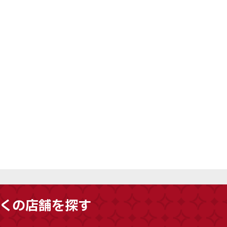
限定版・特典付きのゲームソフトや本
ど） etc… 未使用で箱
体 ・最新のゲーム機本体、人気ゲーム
っているお品物でなくて
タイトル ・昔のアニメ・特撮のキャラ
定いたします。 一部欠け
クター玩具（超合金、ソフビなど） ・
や、贈答品で不要になっ
海外メーカー製のフィギュアやドール
いましたら、ぜひ一度ご
・プラモデルや鉄道模型（未組立品、
。
走行可能なもの） etc… 未開封品や
箱・説明書など付属品がなくても、丁
寧に査定いたします。 また、大量のお
品物も一点一点丁寧に拝見いたします
ので、整理にお困りの際はお気軽にご
相談ください。
くの店舗を探す