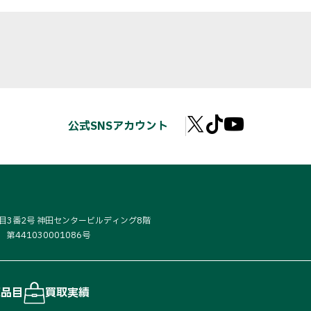
公式SNSアカウント
丁目3番2号 神田センタービルディング8階
441030001086号
取品目
買取実績