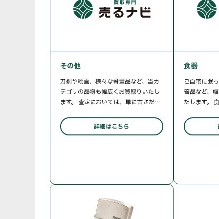
その他
食器
刀剣や絵画、様々な骨董品など、当カ
ご自宅に眠っ
テゴリの品物も幅広くお買取りいたし
答品など、幅
ます。 査定においては、単に古さだけ
たします。 
で判断するのではなく、そのお品物が
名、シリーズ
持つ歴史的な背景や美術品としての評
性によって大
詳細はこちら
価を鑑みて判断いたします。 ▼お買取
が持つ美術的
り品目例 ・絵画: 油彩、水彩、デッサ
価いたします
ン、有名作家のサイン入り版画 ・古道
食器: Wedg
具: 昔の家具、古時計、古伊万里などの
Meissen (
陶磁器 ・武具: 刀剣類（必ず登録証を
ラ)、Hermè
ご用意ください）、火縄銃、鎧
Copenhag
etc… 遺品整理や蔵の整理で出てき
ン) など ・
た、価値がわからないお品物もまとめ
衛門、深川製
てご相談いただけます。 お客様の貴重
ブランド ・