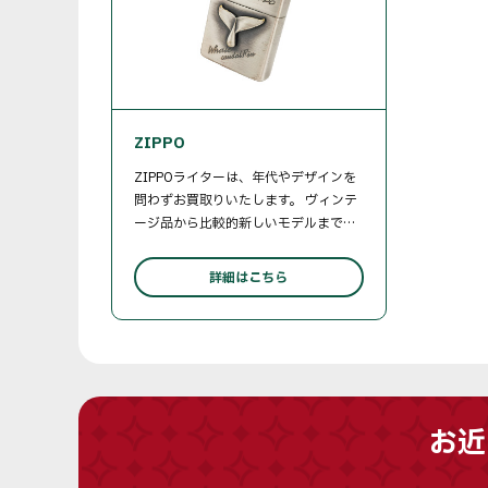
なお品物に、ふさわしい価格をご提示
ラス、花瓶な
します。
や付属品が揃
も、丁寧に査
ているセット
た食器がござ
相談ください
ZIPPO
ZIPPOライターは、年代やデザインを
問わずお買取りいたします。 ヴィンテ
ージ品から比較的新しいモデルまで、
専門知識をもって適正に査定いたしま
す。 ▼お買取り品目例 ・限定品、記念
詳細はこちら
モデル ・銀、金などの貴金属素材が使
われたモデル etc… 付属品の有無は
問いません。 大切なコレクションを、
知識と経験を持つ査定士が丁寧に拝見
します。 ご売却をお考えのZIPPOがご
ざいましたら、お気軽にご相談くださ
い。
お近