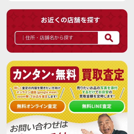
のファンシーカラーで最
す。 宝石の中で唯一、世
も高い価値があるものを
界的な品質評価基準を持
桃色と橙色の中間色の物
っています。 カラット、
お近くの店舗を探す
をパパラチアサファイア
カラー、クラリティ、カ
と呼びます。
ットといういわゆる ダ
イヤモンドの品質を表す
４Cで構成される国際的
な 品質評価基準が作ら
れました。