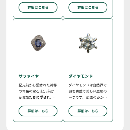
り自分専用の鉱山を持っ
す。 美しい赤色の中でも
詳細はこちら
詳細はこちら
ていたエメラルド。 語
最高級の物をビジョンブ
源はサンスクリット語で
ラッド（鳩の血）と称さ
緑色の石を意味します。
れます。
エメラルドはアクアマリ
ンと同じベリルという鉱
物に属します。 ダイヤモ
ンドやコランダムに比べ
傷がつきやすく脆いで
す。 しかしベルベットの
ような滑らかな緑色が多
くの人を魅了していま
サファイヤ
ダイヤモンド
す。
紀元前から愛された神秘
ダイヤモンドは自然界で
の青色の宝石 紀元前か
最も貴重で美しい産物の
ら貴族たちに愛され、欧
一つです。 炭素のみから
州の王に好まれたサファ
なる鉱物。炭素の同素体
イアは青色を意味しま
の一種であり、天然に存
詳細はこちら
詳細はこちら
す。 最高級の色味をコー
在する物質のうちで 最
ンフラワーブルーが知ら
も硬度が高く、無色透明
れています。 青色系以外
で美しい光沢をもちま