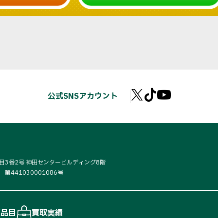
公式SNSアカウント
丁目3番2号 神田センタービルディング8階
441030001086号
取品目
買取実績