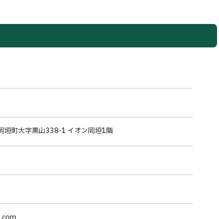
岡垣町大字黒山338-1 イオン岡垣1階
l.com