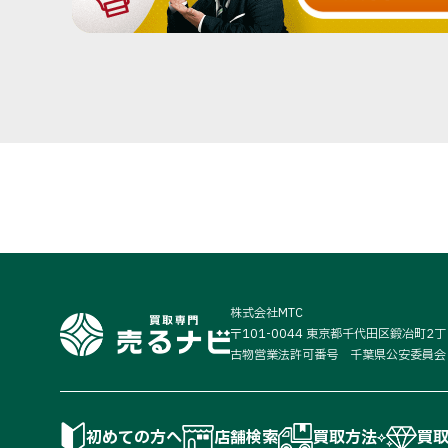
株式会社MTC
〒101-0044 東京都千代田区鍛冶町2
古物営業法許可番号 千葉県公安委員会 第
初めての方へ
店舗検索
買取方法
買