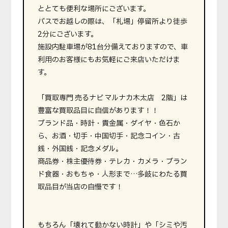
ととても便利な場所にございます。
バスでお越しの際は、「札場」停留所より徒歩
2分にございます。
施設内駐車場が81台分備えておりますので、車
利用のお客様にもお気軽にご来店いただけま
す。
「買取専門 売るナビ マルナカ木太店 2階」は
豊富な買取品目に自信があります！！
ブランド品・時計・貴金属・ダイヤ・色石か
ら、お酒・切手・中国切手・記念コイン・古
銭・外国銭・記念メダル。
商品券・株主優待券・テレカ・カメラ・ブラン
ド食器・おもちゃ・人形まで…多岐にわたる買
取品目が当店の自慢です！
もちろん「壊れて動かない時計」や「シミや汚